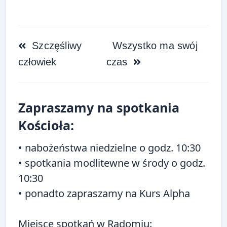
<span
Szczęśliwy
Wszystko ma swój
class="nav-
człowiek
czas
subtitle
screen-
reader-
Zapraszamy na spotkania
text">Page</span>
Kościoła:
• nabożeństwa niedzielne o godz. 10:30
• spotkania modlitewne w środy o godz.
10:30
• ponadto zapraszamy na
Kurs Alpha
Miejsce spotkań w Radomiu: