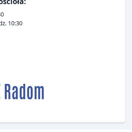
ścioła:
30
z. 10:30