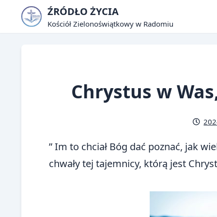
Skip
ŹRÓDŁO ŻYCIA
to
Kościół Zielonoświątkowy w Radomiu
content
Chrystus w Was
202
” Im to chciał Bóg dać poznać, jak w
chwały tej tajemnicy, którą jest Chrys