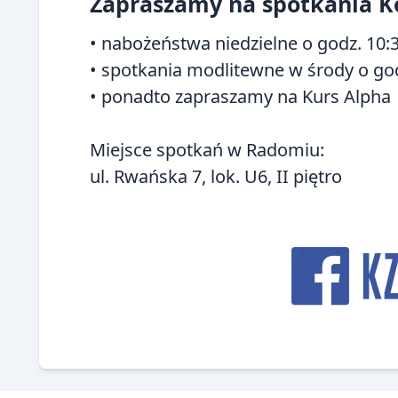
Zapraszamy na spotkania Ko
screen-
reader-
• nabożeństwa niedzielne o godz. 10:
text">Page</span>
• spotkania modlitewne w środy o god
• ponadto zapraszamy na
Kurs Alpha
Miejsce spotkań w Radomiu:
ul. Rwańska 7, lok. U6, II piętro