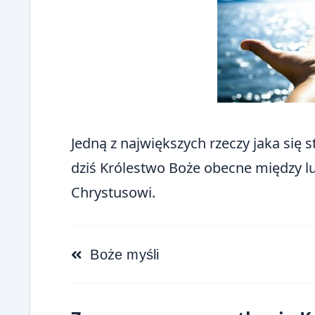
Jedną z największych rzeczy jaka się s
dziś Królestwo Boże obecne między lu
Chrystusowi.
<span
Boże myśli
class="nav-
subtitle