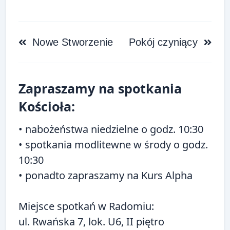
<span
Nowe Stworzenie
Pokój czyniący
class="nav-
subtitle
Zapraszamy na spotkania
screen-
reader-
Kościoła:
text">Page</span>
• nabożeństwa niedzielne o godz. 10:30
• spotkania modlitewne w środy o godz.
10:30
• ponadto zapraszamy na
Kurs Alpha
Miejsce spotkań w Radomiu:
ul. Rwańska 7, lok. U6, II piętro