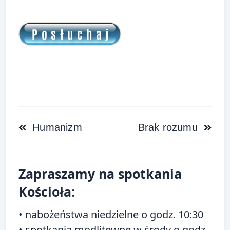
<span
Humanizm
Brak rozumu
class="nav-
subtitle
Zapraszamy na spotkania
screen-
reader-
Kościoła:
text">Page</span>
• nabożeństwa niedzielne o godz. 10:30
• spotkania modlitewne w środy o godz.