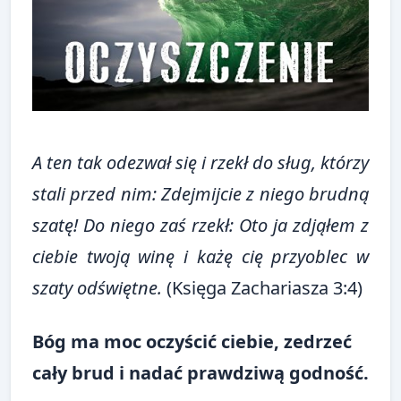
A ten tak odezwał się i rzekł do sług, którzy
stali przed nim: Zdejmijcie z niego brudną
szatę! Do niego zaś rzekł: Oto ja zdjąłem z
ciebie twoją winę i każę cię przyoblec w
szaty odświętne.
(Księga Zachariasza 3:4)
Bóg ma moc oczyścić ciebie, zedrzeć
cały brud i nadać prawdziwą godność.