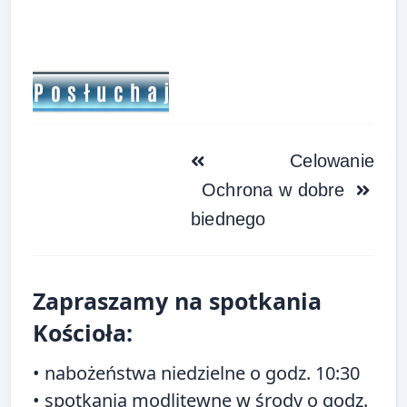
<span
Celowanie
class="nav-
Ochrona
w dobre
subtitle
biednego
screen-
reader-
text">Page</span>
Zapraszamy na spotkania
Kościoła:
• nabożeństwa niedzielne o godz. 10:30
• spotkania modlitewne w środy o godz.