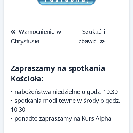
<span
Wzmocnienie w
Szukać i
class="nav-
Chrystusie
zbawić
subtitle
screen-
reader-
Zapraszamy na spotkania
text">Page</span>
Kościoła:
• nabożeństwa niedzielne o godz. 10:30
• spotkania modlitewne w środy o godz.
10:30
• ponadto zapraszamy na
Kurs Alpha