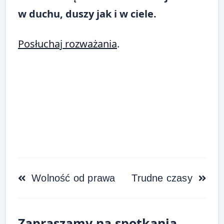
w duchu, duszy jak i w ciele.
Posłuchaj rozważania
.
<span
Wolność od prawa
Trudne czasy
class="nav-
subtitle
Zapraszamy na spotkania
screen-