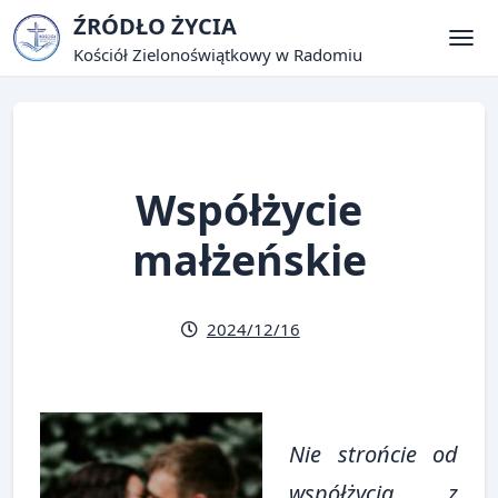
Skip
ŹRÓDŁO ŻYCIA
to
Kościół Zielonoświątkowy w Radomiu
Tog
content
Współżycie
małżeńskie
2024/12/16
Nie strońcie od
współżycia z