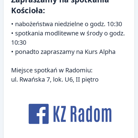
reader-
Kościoła:
text">Page</span>
• nabożeństwa niedzielne o godz. 10:30
• spotkania modlitewne w środy o godz.
10:30
• ponadto zapraszamy na
Kurs Alpha
Miejsce spotkań w Radomiu:
ul. Rwańska 7, lok. U6, II piętro