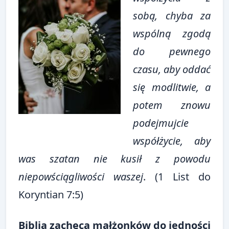
sobą, chyba za
wspólną zgodą
do pewnego
czasu, aby oddać
się modlitwie, a
potem znowu
podejmujcie
współżycie, aby
was szatan nie kusił z powodu
niepowściągliwości waszej
. (1 List do
Koryntian 7:5)
Biblia zachęca małżonków do jedności