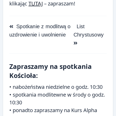
klikając
TUTAJ
– zapraszam!
<span
Spotkanie z modlitwą o
List
class="nav-
uzdrowienie i uwolnienie
Chrystusowy
subtitle
screen-
reader-
text">Page</span>
Zapraszamy na spotkania
Kościoła:
• nabożeństwa niedzielne o godz. 10:30
• spotkania modlitewne w środy o godz.
10:30
• ponadto zapraszamy na
Kurs Alpha