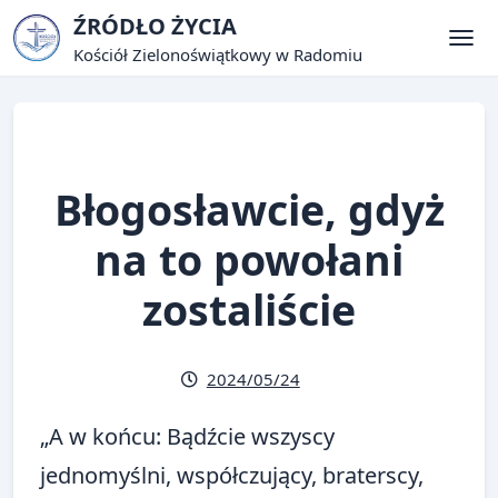
Skip
ŹRÓDŁO ŻYCIA
to
Kościół Zielonoświątkowy w Radomiu
Tog
content
Błogosławcie, gdyż
na to powołani
zostaliście
2024/05/24
„A w końcu: Bądźcie wszyscy
jednomyślni, współczujący, braterscy,