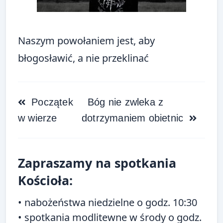
Naszym powołaniem jest, aby
błogosławić, a nie przeklinać
<span
Początek
Bóg nie zwleka z
class="nav-
w wierze
dotrzymaniem obietnic
subtitle
screen-
reader-
Zapraszamy na spotkania
text">Page</span>
Kościoła:
• nabożeństwa niedzielne o godz. 10:30
• spotkania modlitewne w środy o godz.